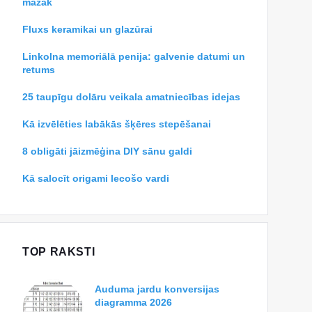
mazāk
Fluxs keramikai un glazūrai
Linkolna memoriālā penija: galvenie datumi un
retums
25 taupīgu dolāru veikala amatniecības idejas
Kā izvēlēties labākās šķēres stepēšanai
8 obligāti jāizmēģina DIY sānu galdi
Kā salocīt origami lecošo vardi
TOP RAKSTI
Auduma jardu konversijas
diagramma 2026