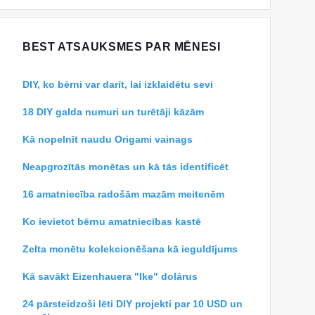
BEST ATSAUKSMES PAR MĒNESI
DIY, ko bērni var darīt, lai izklaidētu sevi
18 DIY galda numuri un turētāji kāzām
Kā nopelnīt naudu Origami vainags
Neapgrozītās monētas un kā tās identificēt
16 amatniecība radošām mazām meitenēm
Ko ievietot bērnu amatniecības kastē
Zelta monētu kolekcionēšana kā ieguldījums
Kā savākt Eizenhauera "Ike" dolārus
24 pārsteidzoši lēti DIY projekti par 10 USD un