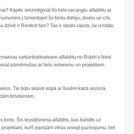
ai? Kāpēc neizmēģināt šo lielo vecangļu alfabētu ar
numuriem.) Izmantojiet šo fontu drēbju, dvieļu un citu
īvē ir Renfest fani? Tas ir ideāls raksts, lai izrotātu
bezmaksas sarkanbaltsarkano alfabētu no Robin's Nest
ās esat pārņēmušas ar lielu iedvesmu un projektiem.
aikos. Tie būtu skaisti kopā ar šuvēm katrā sezonā.
žādām brīvdienām.
fonts. Šis krustdūriena alfabēts, kas balstīts uz
s projektam, kurš joprojām vēlas sniegt paziņojumu, bet