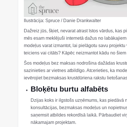
Ilustrācija: Spruce / Danie Drankwalter
Dažreiz jūs, šķiet, nevarat atrast īstos vārdus, kas
mēs esam meklējuši internetā dažus no labākajiem
modeļus varat izmantot, lai pielāgotu savu projektu v
teiciens vai citāts? Kāpēc neizmantot kādu no šiem 
Šos modeļus bez maksas nodrošina dažādas krustdūr
sazinieties ar vietnes atbildīgo. Atcerieties, ka mode
ievērojiet bezmaksas krustdūriena rakstu lietošana
Bloķētu burtu alfabēts
Dzijas koks ir ilgstošs uzņēmums, kas piedāvā ne 
konsultācijas, bezmaksas modeļus un nopietnus p
saņemsit atbildes rekordīsā laikā. Pārbaudiet v
nākamajam projektam.