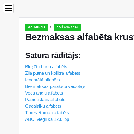
›
GALVENAIS
ADĪŠANA 2026
Bezmaksas alfabēta krus
Satura rādītājs:
Bloķētu burtu alfabēts
Zilā putna un kolibra alfabēts
Iedomātā alfabēts
Bezmaksas parakstu veidotājs
Vecā angļu alfabēts
Patriotiskais alfabēts
Gadalaiku alfabēts
Times Roman alfabēts
ABC, viegli kā 123. lpp