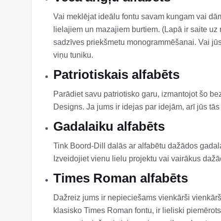
Vai meklējat ideālu fontu savam kungam vai dām
lielajiem un mazajiem burtiem. (Lapā ir saite uz 
sadzīves priekšmetu monogrammēšanai. Vai jūsu dz
viņu tuniku.
Patriotiskais alfabēts
Parādiet savu patriotisko garu, izmantojot šo 
Designs. Ja jums ir idejas par idejām, arī jūs t
Gadalaiku alfabēts
Tink Boord-Dill dalās ar alfabētu dažādos gadal
Izveidojiet vienu lielu projektu vai vairākus da
Times Roman alfabēts
Dažreiz jums ir nepieciešams vienkārši vienkāršs 
klasisko Times Roman fontu, ir lieliski piemērot