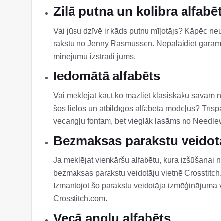
Zilā putna un kolibra alfabē
Vai jūsu dzīvē ir kāds putnu mīļotājs? Kāpēc neu
rakstu no Jenny Rasmussen. Nepalaidiet garām 
minējumu izstrādi jums.
Iedomātā alfabēts
Vai meklējat kaut ko mazliet klasiskāku sava
šos lielos un atbildīgos alfabēta modeļus? Trīsp
vecangļu fontam, bet vieglāk lasāms no Needle
Bezmaksas parakstu veidot
Ja meklējat vienkāršu alfabētu, kura izšūšanai 
bezmaksas parakstu veidotāju vietnē Crosstitch.c
Izmantojot šo parakstu veidotāja izmēģinājuma v
Crosstitch.com.
Vecā angļu alfabēts