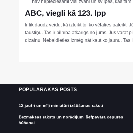
nav nepieciešami visi zvani un svilpes, kas tam 
ABC, viegli kā 123. lpp
Ir tik daudz veidu, kā izteikt to, ko vēlaties pateik
taustiņu. Tas ir pilnībā atkarīgs no jums. Jūs varat
dizainu. Nebaidieties izmēģināt kaut ko jaunu. Tas i
POPULĀRĀKAS POSTS
12 jautri un mīļi miniatūri izšūšanas raksti
Bezmaksas raksts un norādījumi šefpavāra cepures
šūšanai