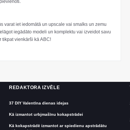
pievienoti.
t. Jūs varat iet iedomātā un upscale vai smalks un zemu
 pielāgot iegādāto modeli un komplektu vai izveidot savu
r tikpat vienkārši kā ABC!
REDAKTORA IZVĒLE
37 DIY Valentīna dienas idejas
Kā izmantot urbjmašīnu kokapstrādei
Kā kokapstrādē izmantot ar spiedienu apstrādātu