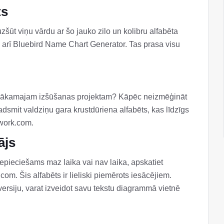
ts
zšūt viņu vārdu ar šo jauko zilo un kolibru alfabēta
arī Bluebird Name Chart Generator. Tas prasa visu
m nākamajam izšūšanas projektam? Kāpēc neizmēģināt
adsmit valdziņu gara krustdūriena alfabēts, kas līdzīgs
work.com.
ājs
nepieciešams maz laika vai nav laika, apskatiet
om. Šis alfabēts ir lieliski piemērots iesācējiem.
ersiju, varat izveidot savu tekstu diagrammā vietnē