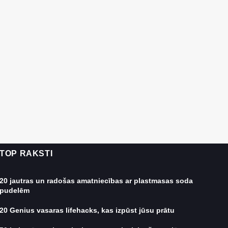
TOP RAKSTI
20 jautras un radošas amatniecības ar plastmasas soda
pudelēm
20 Genius vasaras lifehacks, kas izpūst jūsu prātu