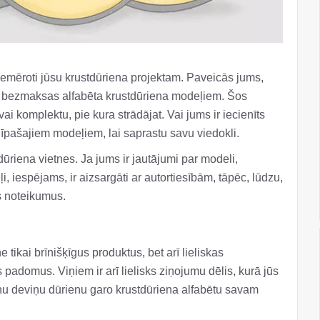
 piemēroti jūsu krustdūriena projektam. Paveicās jums,
 bezmaksas alfabēta krustdūriena modeļiem. Šos
ai komplektu, pie kura strādājat. Vai jums ir iecienīts
īpašajiem modeļiem, lai saprastu savu viedokli.
iena vietnes. Ja jums ir jautājumi par modeli,
ļi, iespējams, ir aizsargāti ar autortiesībām, tāpēc, lūdzu,
s noteikumus.
tikai brīnišķīgus produktus, bet arī lieliskas
adomus. Viņiem ir arī lielisks ziņojumu dēlis, kurā jūs
iņu deviņu dūrienu garo krustdūriena alfabētu savam