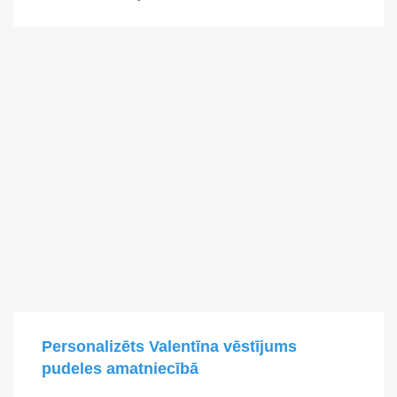
Personalizēts Valentīna vēstījums
pudeles amatniecībā