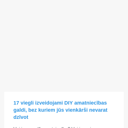
17 viegli izveidojami DIY amatniecības
galdi, bez kuriem jūs vienkārši nevarat
dzīvot