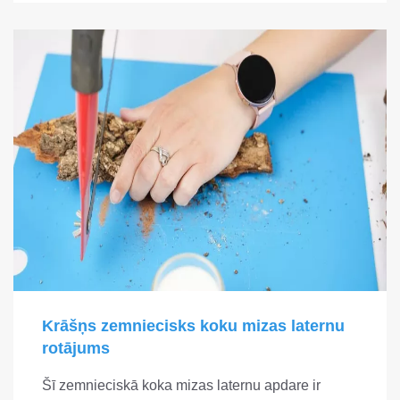
Krāšņs zemniecisks koku mizas laternu
rotājums
Šī zemnieciskā koka mizas laternu apdare ir