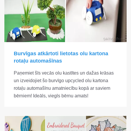
Burvīgas atkārtoti lietotas olu kartona
rotaļu automašīnas
Paņemiet šīs vecās olu kastītes un dažas krāsas
un izveidojiet šo burvīgo upcycled olu kartona
rotaļu automašīnu amatniecību kopā ar saviem
bērniem! Ideāls, viegls bērnu amats!