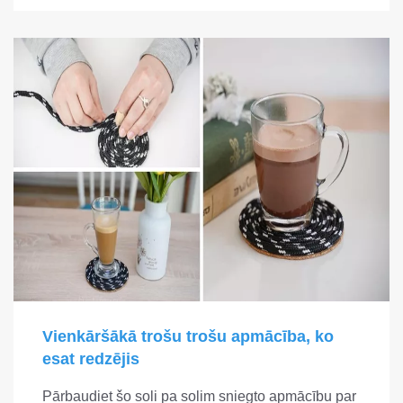
Vienkāršākā trošu trošu apmācība, ko
esat redzējis
Pārbaudiet šo soli pa solim sniegto apmācību par