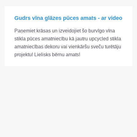
Gudrs vīna glāzes pūces amats - ar video
Paņemiet krāsas un izveidojiet šo burvīgo vīna
stikla pūces amatniecību kā jautru upcycled stikla
amatniecības dekoru vai vienkāršu sveču turētāju
projektu! Lielisks bērnu amats!