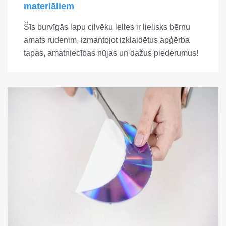
materiāliem
Šīs burvīgās lapu cilvēku lelles ir lielisks bērnu
amats rudenim, izmantojot izklaidētus apģērba
tapas, amatniecības nūjas un dažus piederumus!