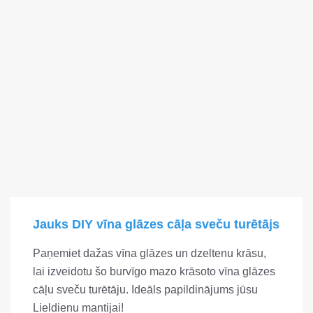
Jauks DIY vīna glāzes cāļa sveču turētājs
Paņemiet dažas vīna glāzes un dzeltenu krāsu,
lai izveidotu šo burvīgo mazo krāsoto vīna glāzes
cāļu sveču turētāju. Ideāls papildinājums jūsu
Lieldienu mantijai!