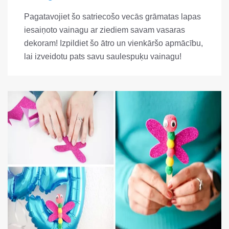
Pagatavojiet šo satriecošo vecās grāmatas lapas
iesaiņoto vainagu ar ziediem savam vasaras
dekoram! Izpildiet šo ātro un vienkāršo apmācību,
lai izveidotu pats savu saulespuķu vainagu!