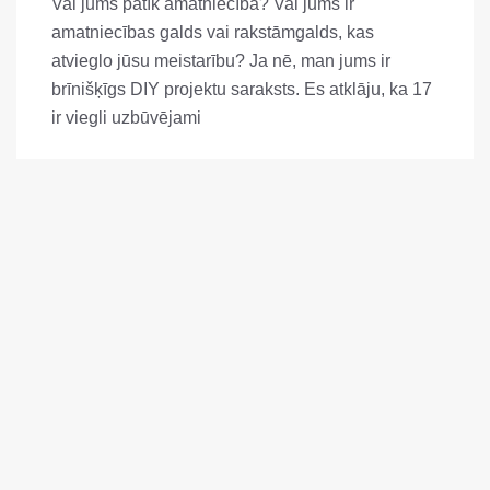
Vai jums patīk amatniecība? Vai jums ir
amatniecības galds vai rakstāmgalds, kas
atvieglo jūsu meistarību? Ja nē, man jums ir
brīnišķīgs DIY projektu saraksts. Es atklāju, ka 17
ir viegli uzbūvējami