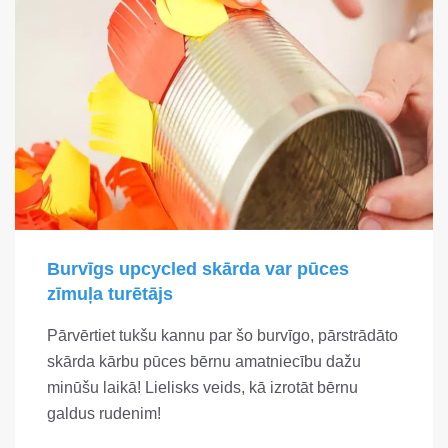
Burvīgs upcycled skārda var pūces
zīmuļa turētājs
Pārvērtiet tukšu kannu par šo burvīgo, pārstrādāto
skārda kārbu pūces bērnu amatniecību dažu
minūšu laikā! Lielisks veids, kā izrotāt bērnu
galdus rudenim!