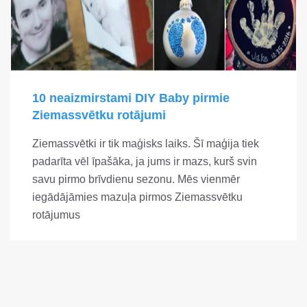
10 neaizmirstami DIY Baby pirmie
Ziemassvētku rotājumi
Ziemassvētki ir tik maģisks laiks. Šī maģija tiek
padarīta vēl īpašāka, ja jums ir mazs, kurš svin
savu pirmo brīvdienu sezonu. Mēs vienmēr
iegādājāmies mazuļa pirmos Ziemassvētku
rotājumus