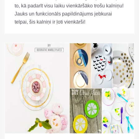
to, kā padarīt visu laiku vienkāršāko trošu kalniņu!
Jauks un funkcionāls papildinājums jebkurai
telpai, šis kalniņi ir ļoti vienkārši!