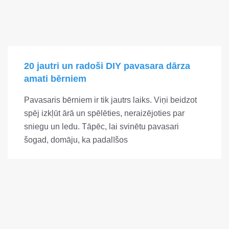
20 jautri un radoši DIY pavasara dārza
amati bērniem
Pavasaris bērniem ir tik jautrs laiks. Viņi beidzot
spēj izkļūt ārā un spēlēties, neraizējoties par
sniegu un ledu. Tāpēc, lai svinētu pavasari
šogad, domāju, ka padalīšos