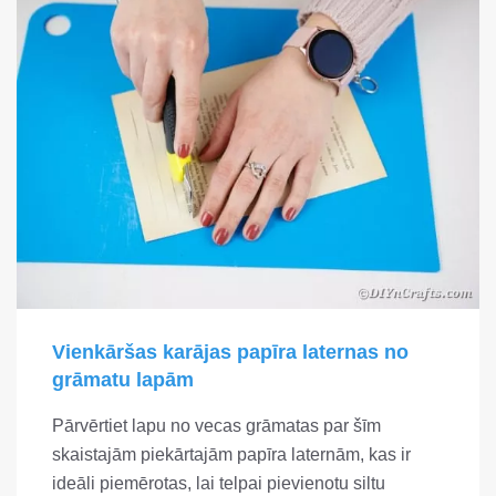
Vienkāršas karājas papīra laternas no
grāmatu lapām
Pārvērtiet lapu no vecas grāmatas par šīm
skaistajām piekārtajām papīra laternām, kas ir
ideāli piemērotas, lai telpai pievienotu siltu