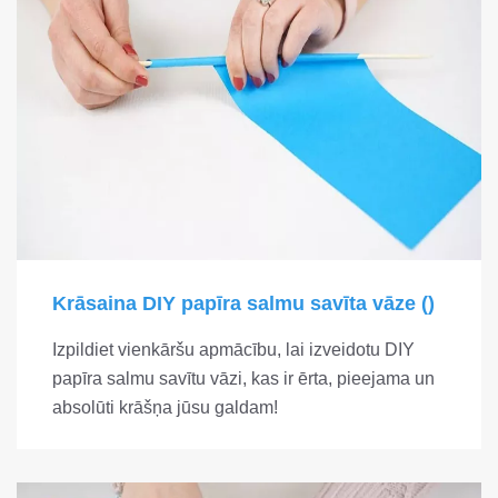
Krāsaina DIY papīra salmu savīta vāze ()
Izpildiet vienkāršu apmācību, lai izveidotu DIY
papīra salmu savītu vāzi, kas ir ērta, pieejama un
absolūti krāšņa jūsu galdam!