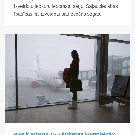
izveidotu jebkuru iedomātu segu. Sajauciet abas
īpašības, lai izveidotu satriecošas segas.
Kas ir atļauts TSA šūšanas komplektā?