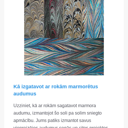
Kā izgatavot ar rokām marmorētus
audumus
Uzziniet, kā ar rokām sagatavot marmora
audumu, izmantojot šo soli pa solim sniegto
apmācību. Jums patiks izmantot savus
vienreizējos audumus segās un citos projektos.