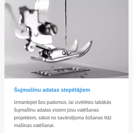
Šujmašīnu adatas stepētājiem
Izmantojiet šos padomus, lai izvēlētos labākās
šujmašīnu adatas visiem jūsu vatēšanas
projektiem, sākot no savārstījuma šūšanas līdz
mašīnas vatēšanai.