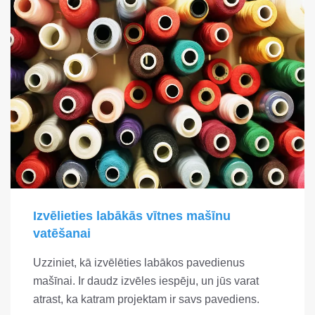
Izvēlieties labākās vītnes mašīnu
vatēšanai
Uzziniet, kā izvēlēties labākos pavedienus
mašīnai. Ir daudz izvēles iespēju, un jūs varat
atrast, ka katram projektam ir savs pavediens.