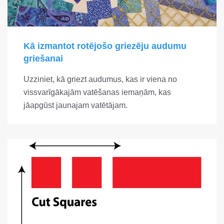
Kā izmantot rotējošo griezēju audumu
griešanai
Uzziniet, kā griezt audumus, kas ir viena no
vissvarīgākajām vatēšanas iemaņām, kas
jāapgūst jaunajam vatētājam.