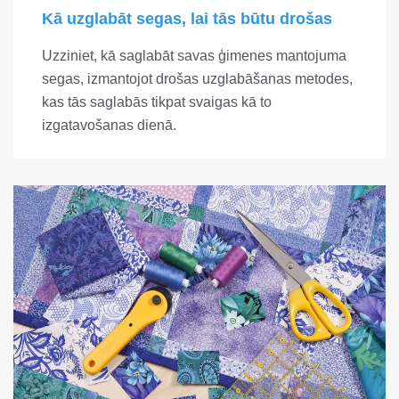
Kā uzglabāt segas, lai tās būtu drošas
Uzziniet, kā saglabāt savas ģimenes mantojuma
segas, izmantojot drošas uzglabāšanas metodes,
kas tās saglabās tikpat svaigas kā to
izgatavošanas dienā.