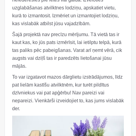
uzglabāšanas atvilktnes lodziņu, apskatiet vietu,
kurā to izmantosit. Izmēriet un izmantojiet lodziņu,
kas vislabāk atbilst jūsu vajadzībām.
Šajā projektā nav precīzu mērījumu. Tā vietā tas ir
kaut kas, ko jūs pats izmērīsit, lai ietilptu telpā, kurā
tas paliks pēc pabeigšanas. Varat arī ņemt vērā, cik
augsts vai dziļš tas ir paredzēts lietošanai jūsu
mājās.
To var izgatavot mazos dārglietu izstrādājumos, līdz
pat lielām kastīšu atvilktnēm, kur turēt pildītus
dzīvniekus vai pat apģērbu! Nav pareizi vai
nepareizi. Vienkārši izveidojiet to, kas jums vislabāk
der.