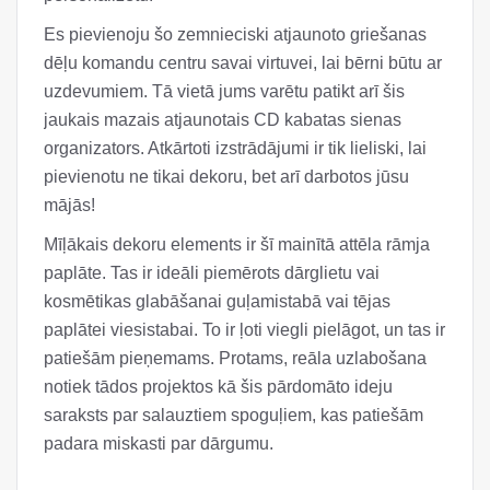
Es pievienoju šo zemnieciski atjaunoto griešanas
dēļu komandu centru savai virtuvei, lai bērni būtu ar
uzdevumiem. Tā vietā jums varētu patikt arī šis
jaukais mazais atjaunotais CD kabatas sienas
organizators. Atkārtoti izstrādājumi ir tik lieliski, lai
pievienotu ne tikai dekoru, bet arī darbotos jūsu
mājās!
Mīļākais dekoru elements ir šī mainītā attēla rāmja
paplāte. Tas ir ideāli piemērots dārglietu vai
kosmētikas glabāšanai guļamistabā vai tējas
paplātei viesistabai. To ir ļoti viegli pielāgot, un tas ir
patiešām pieņemams. Protams, reāla uzlabošana
notiek tādos projektos kā šis pārdomāto ideju
saraksts par salauztiem spoguļiem, kas patiešām
padara miskasti par dārgumu.