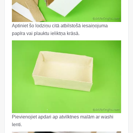
Aptiniet šo lodziņu citā atbilstošā iesaiņojuma
papīra vai plauktu ieliktņa krāsā.
Pievienojiet apdari ap atvilktnes malām ar washi
lenti.