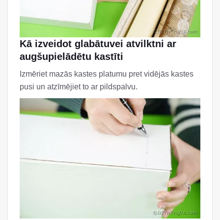
Kā izveidot glabātuvei atvilktni ar
augšupielādētu kastīti
Izmēriet mazās kastes platumu pret vidējās kastes
pusi un atzīmējiet to ar pildspalvu.