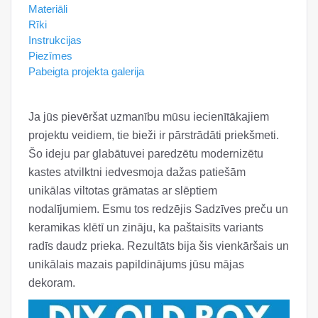
Materiāli
Rīki
Instrukcijas
Piezīmes
Pabeigta projekta galerija
Ja jūs pievēršat uzmanību mūsu iecienītākajiem
projektu veidiem, tie bieži ir pārstrādāti priekšmeti.
Šo ideju par glabātuvei paredzētu modernizētu
kastes atvilktni iedvesmoja dažas patiešām
unikālas viltotas grāmatas ar slēptiem
nodalījumiem. Esmu tos redzējis Sadzīves preču un
keramikas klētī un zināju, ka paštaisīts variants
radīs daudz prieka. Rezultāts bija šis vienkāršais un
unikālais mazais papildinājums jūsu mājas
dekoram.