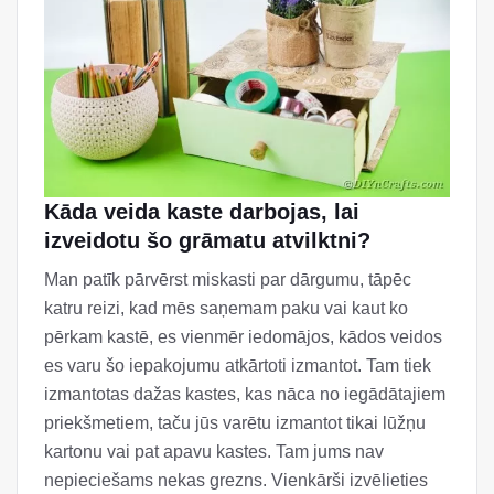
Kāda veida kaste darbojas, lai
izveidotu šo grāmatu atvilktni?
Man patīk pārvērst miskasti par dārgumu, tāpēc
katru reizi, kad mēs saņemam paku vai kaut ko
pērkam kastē, es vienmēr iedomājos, kādos veidos
es varu šo iepakojumu atkārtoti izmantot. Tam tiek
izmantotas dažas kastes, kas nāca no iegādātajiem
priekšmetiem, taču jūs varētu izmantot tikai lūžņu
kartonu vai pat apavu kastes. Tam jums nav
nepieciešams nekas grezns. Vienkārši izvēlieties