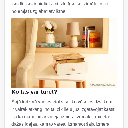
kastīti, kas ir pietiekami izturīga, lai izturētu to, ko
nolemjat uzglabāt atvilktnē.
Ko tas var turēt?
Šajā lodziņā var ievietot visu, ko vēlaties. Izvilkumi
ir vairāk atkarīgi no tā, cik lielu jūs izgatavojat kastīti.
Tā kā manējais ir vidēja izmēra, zemāk ir minētas
dažas idejas, kam to varētu izmantot šajā izmērā.