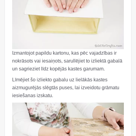
Izmantojot papildu kartonu, kas pēc vajadzības ir
nokrāsots vai iesaiņots, sarullējiet to izliektā gabalā
un sagrieziet līdz kopējās kastes garumam.
Līmējiet šo izliekto gabalu uz lielākās kastes
aizmugurējās slēgtās puses, lai izveidotu grāmatu
iesiešanas izskatu.