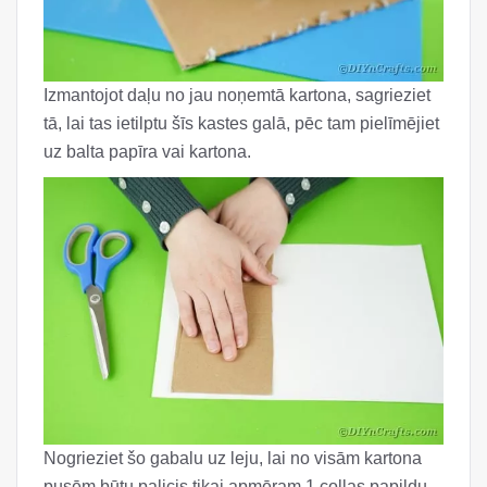
Izmantojot daļu no jau noņemtā kartona, sagrieziet
tā, lai tas ietilptu šīs kastes galā, pēc tam pielīmējiet
uz balta papīra vai kartona.
Nogrieziet šo gabalu uz leju, lai no visām kartona
pusēm būtu palicis tikai apmēram 1 collas papildu.