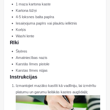
1 maza kartona kaste
Kartona lūžņi
4-5 loksnes balta papīra
Iesaiņojuma papīrs vai plauktu ieliktnis
Korķis
Washi lente
Rīki
Šķēres
Amatniecības nazis
Karstās līmes pistole
Karstas līmes nūjas
Instrukcijas
Izmantojiet mazāko kastīti kā vadlīniju, lai izmērītu
platumu un garumu lielākās kastes augšdaļā;