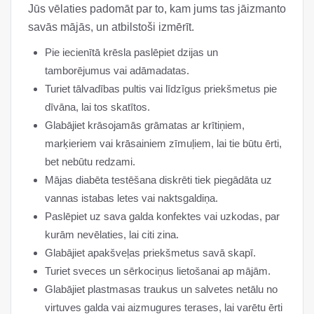
Jūs vēlaties padomāt par to, kam jums tas jāizmanto
savās mājās, un atbilstoši izmērīt.
Pie iecienītā krēsla paslēpiet dzijas un
tamborējumus vai adāmadatas.
Turiet tālvadības pultis vai līdzīgus priekšmetus pie
dīvāna, lai tos skatītos.
Glabājiet krāsojamās grāmatas ar krītiņiem,
marķieriem vai krāsainiem zīmuļiem, lai tie būtu ērti,
bet nebūtu redzami.
Mājas diabēta testēšana diskrēti tiek piegādāta uz
vannas istabas letes vai naktsgaldiņa.
Paslēpiet uz sava galda konfektes vai uzkodas, par
kurām nevēlaties, lai citi zina.
Glabājiet apakšveļas priekšmetus savā skapī.
Turiet sveces un sērkociņus lietošanai ap mājām.
Glabājiet plastmasas traukus un salvetes netālu no
virtuves galda vai aizmugures terases, lai varētu ērti