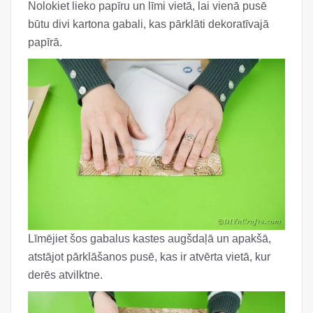
Nolokiet lieko papīru un līmi vietā, lai vienā pusē
būtu divi kartona gabali, kas pārklāti dekoratīvajā
papīrā.
Līmējiet šos gabalus kastes augšdaļā un apakšā,
atstājot pārklāšanos pusē, kas ir atvērta vietā, kur
derēs atvilktne.