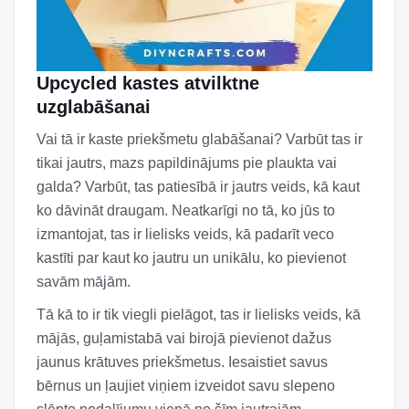
Upcycled kastes atvilktne
uzglabāšanai
Vai tā ir kaste priekšmetu glabāšanai? Varbūt tas ir
tikai jautrs, mazs papildinājums pie plaukta vai
galda? Varbūt, tas patiesībā ir jautrs veids, kā kaut
ko dāvināt draugam. Neatkarīgi no tā, ko jūs to
izmantojat, tas ir lielisks veids, kā padarīt veco
kastīti par kaut ko jautru un unikālu, ko pievienot
savām mājām.
Tā kā to ir tik viegli pielāgot, tas ir lielisks veids, kā
mājās, guļamistabā vai birojā pievienot dažus
jaunus krātuves priekšmetus. Iesaistiet savus
bērnus un ļaujiet viņiem izveidot savu slepeno