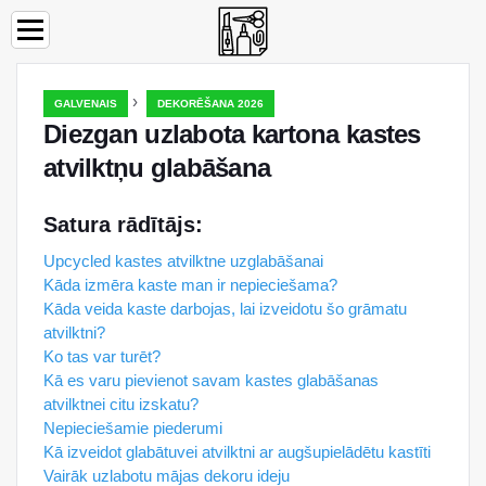
›
GALVENAIS
DEKORĒŠANA 2026
Diezgan uzlabota kartona kastes
atvilktņu glabāšana
Satura rādītājs:
Upcycled kastes atvilktne uzglabāšanai
Kāda izmēra kaste man ir nepieciešama?
Kāda veida kaste darbojas, lai izveidotu šo grāmatu
atvilktni?
Ko tas var turēt?
Kā es varu pievienot savam kastes glabāšanas
atvilktnei citu izskatu?
Nepieciešamie piederumi
Kā izveidot glabātuvei atvilktni ar augšupielādētu kastīti
Vairāk uzlabotu mājas dekoru ideju