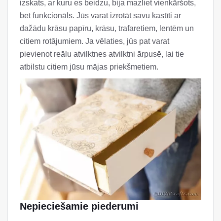
izskats, ar kuru es beidzu, bija mazliet vienkāršots,
bet funkcionāls. Jūs varat izrotāt savu kastīti ar
dažādu krāsu papīru, krāsu, trafaretiem, lentēm un
citiem rotājumiem. Ja vēlaties, jūs pat varat
pievienot reālu atvilktnes atvilktni ārpusē, lai tie
atbilstu citiem jūsu mājas priekšmetiem.
Nepieciešamie piederumi