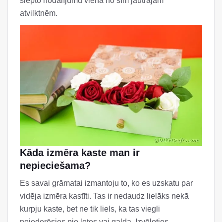
slēpto nodalījumu vienā no šīm jautrajām
atvilktnēm.
Kāda izmēra kaste man ir
nepieciešama?
Es savai grāmatai izmantoju to, ko es uzskatu par
vidēja izmēra kastīti. Tas ir nedaudz lielāks nekā
kurpju kaste, bet ne tik liels, ka tas viegli
neiederēsies pie letes vai galda. Izvēloties