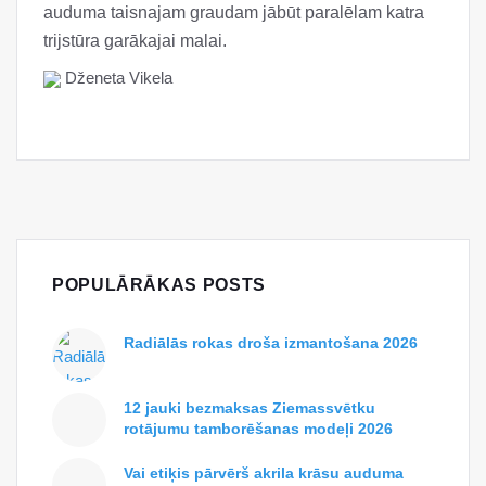
auduma taisnajam graudam jābūt paralēlam katra
trijstūra garākajai malai.
Dženeta Vikela
POPULĀRĀKAS POSTS
Radiālās rokas droša izmantošana 2026
12 jauki bezmaksas Ziemassvētku
rotājumu tamborēšanas modeļi 2026
Vai etiķis pārvērš akrila krāsu auduma