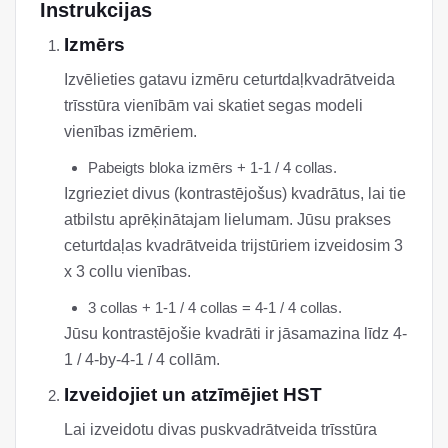
Instrukcijas
Izmērs
Izvēlieties gatavu izmēru ceturtdaļkvadrātveida
trīsstūra vienībām vai skatiet segas modeli
vienības izmēriem.
Pabeigts bloka izmērs + 1-1 / 4 collas.
Izgrieziet divus (kontrastējošus) kvadrātus, lai tie
atbilstu aprēķinātajam lielumam. Jūsu prakses
ceturtdaļas kvadrātveida trijstūriem izveidosim 3
x 3 collu vienības.
3 collas + 1-1 / 4 collas = 4-1 / 4 collas.
Jūsu kontrastējošie kvadrāti ir jāsamazina līdz 4-
1 / 4-by-4-1 / 4 collām.
Izveidojiet un atzīmējiet HST
Lai izveidotu divas puskvadrātveida trīsstūra