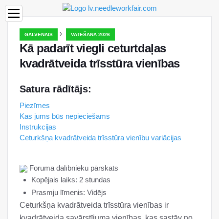
›
GALVENAIS
VATĒŠANA 2026
Kā padarīt viegli ceturtdaļas
kvadrātveida trīsstūra vienības
Satura rādītājs:
Piezīmes
Kas jums būs nepieciešams
Instrukcijas
Ceturkšņa kvadrātveida trīsstūra vienību variācijas
Foruma dalībnieku pārskats
Kopējais laiks: 2 stundas
Prasmju līmenis: Vidējs
Ceturkšņa kvadrātveida trīsstūra vienības ir
kvadrātveida savārstījuma vienības, kas sastāv no