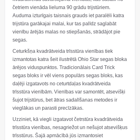
četriem vienāda lieluma 90 grādu trijstūriem.
Auduma izturīgais taisnais grauds iet paralēli katra
trijstūra garākajai malai, kur tas palīdz saglabāt
vienību ārējās malas no stiepšanās, strādājot pie
segas.
Ceturkšņa kvadrātveida trīsstūra vienības tiek
izmantotas katra šeit ilustrētā Ohio Star segas bloka
ārējos viduspunktos. Tradicionālais Card Trick
segas bloks ir vēl viens populārs segas bloks, kas
daļēji izgatavots no ceturtdaļas kvadrātveida
trīsstūra vienībām. Vienības var samontēt, atsevišķi
šujot trijstūrus, bet ātras sadalīšanas metodes ir
vieglākas un parasti precīzākas.
Uzziniet, kā viegli izgatavot četrstūra kvadrātveida
trīsstūra vienības, nesagriežot un nešujot atsevišķus
trīsstūrus. Šajā apmācībā jūs izmantosiet