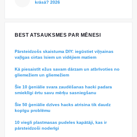
krāsā? 2026
BEST ATSAUKSMES PAR MĒNESI
Pārsteidzošs skaistuma DIY: iegūstiet viļņainas
vaļīgas cirtas īsiem un vidējiem matiem
Kā piesaistīt ežus savam dārzam un atbrīvoties no
gliemežiem un gliemežiem
Šie 10 ģeniālie svara zaudēšanas hacki padara
smieklīgi ērtu savu mērķu sasniegšanu
Šie 50 ģeniālie dzīves hacks atrisina tik daudz
kopīgu problēmu
10 viegli plastmasas pudeles kapātāji, kas ir
pārsteidzoši noderīgi