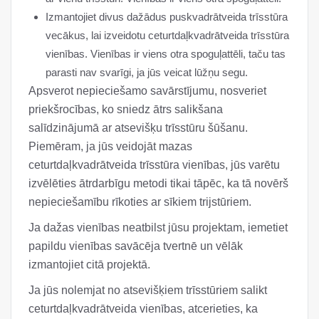
Izmantojiet divus dažādus puskvadrātveida trīsstūra
vecākus, lai izveidotu ceturtdaļkvadrātveida trīsstūra
vienības. Vienības ir viens otra spoguļattēli, taču tas
parasti nav svarīgi, ja jūs veicat lūžņu segu.
Apsverot nepieciešamo savārstījumu, nosveriet
priekšrocības, ko sniedz ātrs salikšana
salīdzinājumā ar atsevišķu trīsstūru šūšanu.
Piemēram, ja jūs veidojāt mazas
ceturtdaļkvadrātveida trīsstūra vienības, jūs varētu
izvēlēties ātrdarbīgu metodi tikai tāpēc, ka tā novērš
nepieciešamību rīkoties ar sīkiem trijstūriem.
Ja dažas vienības neatbilst jūsu projektam, iemetiet
papildu vienības savācēja tvertnē un vēlāk
izmantojiet citā projektā.
Ja jūs nolemjat no atsevišķiem trīsstūriem salikt
ceturtdaļkvadrātveida vienības, atcerieties, ka