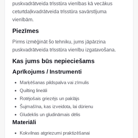
puskvadrātveida trīsstūra vienības kā vecākus
ceturtdaļkvadrātveida trīsstūra savārstījuma
vienībām.
Piezīmes
Pirms izmēģināt šo tehniku, jums jāpārzina
puskvadrātveida trīsstūra vienību izgatavošana.
Kas jums būs nepieciešams
Aprīkojums / Instrumenti
Marķēšanas pildspalva vai zīmulis
Quilting lineāli
Rotējošais griezējs un paklājs
Šujmašīna, kas izveidota, lai dūrienu
Gludeklis un gludināmais dēlis
Materiāli
Kokvilnas atgriezumi praktizēšanai