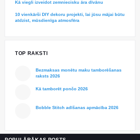
Kā viegli izveidot zemniecisku āra dīvānu
10 vienkārši DIY dekoru projekti, lai jūsu mājai būtu
atdzist, mūsdienīga atmosfēra
TOP RAKSTI
Bezmaksas monētu maku tamborēšanas
raksts 2026
Kā tamborēt pončo 2026
Bobble Stitch adīšanas apmācība 2026
POPULĀRĀKAS POSTS