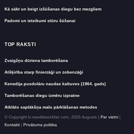
Kā sākt un beigt izšūšanas diegu bez mezgliem
Padomi un ieteikumi stūru šūšanai
TOP RAKSTI
Zvaigžņu dūriena tamborēšana
Atšķirība starp finierzāģi un zobenzāģi
Kenedija pusdolāru naudas kaltuves (1964. gads)
Tamborēšanas diegu izmēru izpratne
Atklāto saplākšņa malu pārklāšanas metodes
© Copyright lv.needleworkfair.com, 2026 Augusts |
Par vietni
|
Kontakti
|
Privātuma politika
.