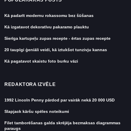
Kā padarīt modernu rokassomu bez šūšanas
Kā izgatavot dekoratīvu pakaramo plauktu
Sierīga kartupeļu zupas recepte - ērtas zupas recepte
20 taupīgi ģeniāli veidi, kā iztukšot tunzivju kannas
Kā pagatavot skaistu foto burku vāzi
REDAKTORA IZVĒLE
1992 Lincoln Penny pārdod par vairāk nekā 20 000 USD
Slapjack kāršu spēles noteikumi
Filet tamborēšanas galda skrējēja bezmaksas diagrammas
paraugs