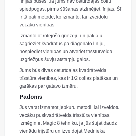
līnijas pusēs. Ja jums nav ceturtdaļas collu
spiedpogas, pirms šūšanas atzīmējiet līnijas. Šī
ir tā pati metode, ko izmanto, lai izveidotu
vecāku vienības.
Izmantojot rotējošo griezēju un paklāju,
sagrieziet kvadrātus pa diagonālo līniju,
nospiediet vienības un atveriet trīsstūrveida
uzgriežņus šuvju atstarpju galos.
Jums būs divas ceturtdaļas kvadrātveida
trīsstūra vienības, kas ir 1/2 collas platākas un
garākas par gatavo izmēru.
Padoms
Jūs varat izmantot jebkuru metodi, lai izveidotu
vecāku puskvadrātveida trīsstūra vienības.
Izmēģiniet Magic 8 tehniku, ja jūs šujat daudz
vienādu trijstūru un izveidojat Mednieka