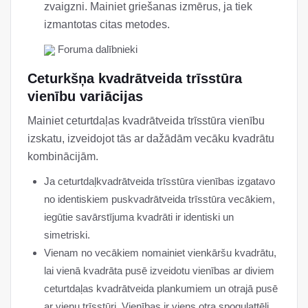
zvaigzni. Mainiet griešanas izmērus, ja tiek
izmantotas citas metodes.
Foruma dalībnieki
Ceturkšņa kvadrātveida trīsstūra
vienību variācijas
Mainiet ceturtdaļas kvadrātveida trīsstūra vienību
izskatu, izveidojot tās ar dažādām vecāku kvadrātu
kombinācijām.
Ja ceturtdaļkvadrātveida trīsstūra vienības izgatavo
no identiskiem puskvadrātveida trīsstūra vecākiem,
iegūtie savārstījuma kvadrāti ir identiski un
simetriski.
Vienam no vecākiem nomainiet vienkāršu kvadrātu,
lai vienā kvadrāta pusē izveidotu vienības ar diviem
ceturtdaļas kvadrātveida plankumiem un otrajā pusē
ar vienu trīsstūri. Vienības ir viens otra spoguļattēli.