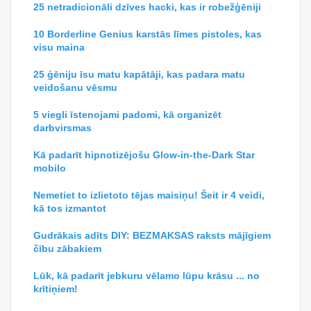
25 netradicionāli dzīves hacki, kas ir robežģēniji
10 Borderline Genius karstās līmes pistoles, kas
visu maina
25 ģēniju īsu matu kapātāji, kas padara matu
veidošanu vēsmu
5 viegli īstenojami padomi, kā organizēt
darbvirsmas
Kā padarīt hipnotizējošu Glow-in-the-Dark Star
mobilo
Nemetiet to izlietoto tējas maisiņu! Šeit ir 4 veidi,
kā tos izmantot
Gudrākais adīts DIY: BEZMAKSAS raksts mājīgiem
čību zābakiem
Lūk, kā padarīt jebkuru vēlamo lūpu krāsu ... no
krītiņiem!