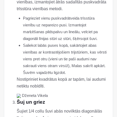
vienības, izmantojiet ātrās sadalītās puskvadrāta
trīsstūra vienības metodi.
Pagrieziet vienu puskvadrātveida trīsstūra
vienību uz nepareizo pusi. Izmantojot
marķēšanas pildspalvu un lineālu, velciet pa
diagonāli līnijas stūri uz stūri, šķērsojot šuvi.
Saliekot labās puses kopā, sakārtojiet abas
vienības ar kontrastējošiem trijstūriem, kas vērsti
viens pret otru (vieni un tie paši audumi nav
sakrauti viens otram virsū!), Malas sakrīt apkārt.
Šuvēm vajadzētu ligzdot.
Nostipriniet kvadrātus kopā ar tapām, lai audumi
netiktu nobīdīti.
Dženeta Vikela
Šuj un griez
Šujiet 1/4 collu šuvi abās novilktās diagonālās