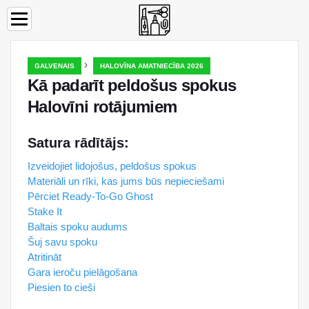
›
GALVENAIS
HALOVĪNA AMATNIECĪBA 2026
Kā padarīt peldošus spokus
Halovīni rotājumiem
Satura rādītājs:
Izveidojiet lidojošus, peldošus spokus
Materiāli un rīki, kas jums būs nepieciešami
Pērciet Ready-To-Go Ghost
Stake It
Baltais spoku audums
Šuj savu spoku
Atritināt
Gara ieroču pielāgošana
Piesien to cieši