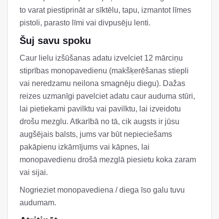
to varat piestiprināt ar sīktēlu, tapu, izmantot līmes
pistoli, parasto līmi vai divpusēju lenti.
Šuj savu spoku
Caur lielu izšūšanas adatu izvelciet 12 mārciņu
stiprības monopavedienu (makšķerēšanas stiepli
vai neredzamu neilona smagnēju diegu). Dažas
reizes uzmanīgi pavelciet adatu caur auduma stūri,
lai pietiekami pavilktu vai pavilktu, lai izveidotu
drošu mezglu. Atkarībā no tā, cik augsts ir jūsu
augšējais balsts, jums var būt nepieciešams
pakāpienu izkārnījums vai kāpnes, lai
monopavedienu drošā mezglā piesietu koka zaram
vai sijai.
Nogrieziet monopavediena / diega īso galu tuvu
audumam.