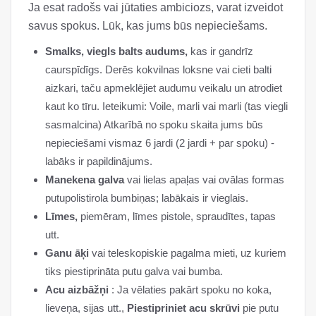
Ja esat radošs vai jūtaties ambiciozs, varat izveidot
savus spokus. Lūk, kas jums būs nepieciešams.
Smalks, viegls balts audums,
kas ir gandrīz
caurspīdīgs. Derēs kokvilnas loksne vai cieti balti
aizkari, taču apmeklējiet audumu veikalu un atrodiet
kaut ko tīru. Ieteikumi: Voile, marli vai marli (tas viegli
sasmalcina) Atkarībā no spoku skaita jums būs
nepieciešami vismaz 6 jardi (2 jardi + par spoku) -
labāks ir papildinājums.
Manekena galva
vai lielas apaļas vai ovālas formas
putupolistirola bumbiņas; labākais ir vieglais.
Līmes,
piemēram, līmes pistole, spraudītes, tapas
utt.
Ganu āķi
vai teleskopiskie pagalma mieti, uz kuriem
tiks piestiprināta putu galva vai bumba.
Acu aizbāžņi
: Ja vēlaties pakārt spoku no koka,
lieveņa, sijas utt.,
Piestipriniet acu skrūvi
pie putu