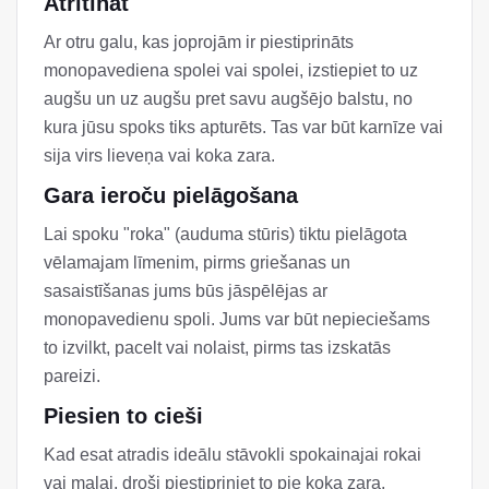
Atritināt
Ar otru galu, kas joprojām ir piestiprināts
monopavediena spolei vai spolei, izstiepiet to uz
augšu un uz augšu pret savu augšējo balstu, no
kura jūsu spoks tiks apturēts. Tas var būt karnīze vai
sija virs lieveņa vai koka zara.
Gara ieroču pielāgošana
Lai spoku "roka" (auduma stūris) tiktu pielāgota
vēlamajam līmenim, pirms griešanas un
sasaistīšanas jums būs jāspēlējas ar
monopavedienu spoli. Jums var būt nepieciešams
to izvilkt, pacelt vai nolaist, pirms tas izskatās
pareizi.
Piesien to cieši
Kad esat atradis ideālu stāvokli spokainajai rokai
vai malai, droši piestipriniet to pie koka zara,