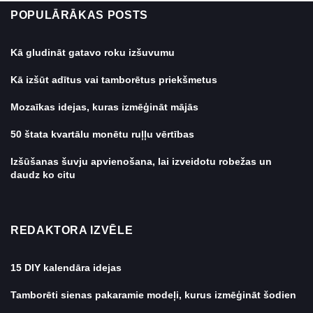
POPULĀRĀKAS POSTS
Kā gludināt gatavo roku izšuvumu
Kā izšūt adītus vai tamborētus priekšmetus
Mozaīkas idejas, kuras izmēģināt mājās
50 štata kvartālu monētu ruļļu vērtības
Izšūšanas šuvju apvienošana, lai izveidotu robežas un
daudz ko citu
REDAKTORA IZVĒLE
15 DIY kalendāra idejas
Tamborēti sienas pakaramie modeļi, kurus izmēģināt šodien