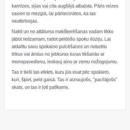
karnīzes, sijas vai cita augšējā atbalsta. Pāris reizes
sasien to mezglā, lai pārliecinātos, ka tas
neatbrīvojas.
Naktī un no attāluma makšķerēšanas vadam tikko
jābūt redzamam, radot peldošu spoku ilūziju. Lai
atdalītu savu spokaino pulcēšanos un noturētu
trikus vai ārstus no jebkuras tuvas tikšanās ar
monopavedienu, ieskauj ainu ar zemu nožogojumu.
Tas ir tieši tas efekts, kuru jūs esat pēc spokiem,
kuri, šķiet, peld gaisā. Tas ir aizraujošs, "pacilājošs"
skats, un tas ir ļoti patīkams.