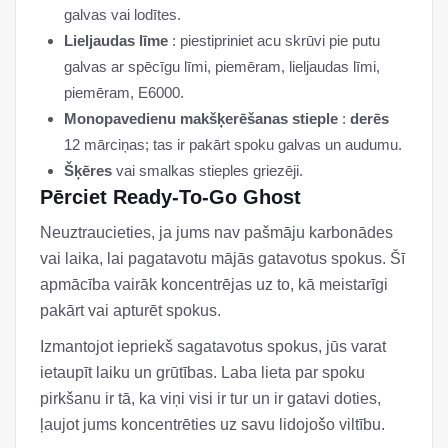
galvas vai lodītes.
Lieljaudas līme
: piestipriniet acu skrūvi pie putu
galvas ar spēcīgu līmi, piemēram, lieljaudas līmi,
piemēram, E6000.
Monopavedienu makšķerēšanas stieple
:
derēs
12 mārciņas; tas ir pakārt spoku galvas un audumu.
Šķēres
vai smalkas stieples griezēji.
Pērciet Ready-To-Go Ghost
Neuztraucieties, ja jums nav pašmāju karbonādes
vai laika, lai pagatavotu mājās gatavotus spokus. Šī
apmācība vairāk koncentrējas uz to, kā meistarīgi
pakārt vai apturēt spokus.
Izmantojot iepriekš sagatavotus spokus, jūs varat
ietaupīt laiku un grūtības. Laba lieta par spoku
pirkšanu ir tā, ka viņi visi ir tur un ir gatavi doties,
ļaujot jums koncentrēties uz savu lidojošo viltību.