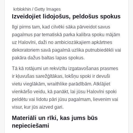
krblokhin / Getty Images
Izveidojiet lidojošus, peldošus spokus
Ilgi pirms tam, kad cilvēki sāka pārveidot savus
pagalmus par tematiskā parka kalibra spoku mājām
uz Halovīni, daži no ambiciozākajiem apkārtnes
dekoratoriem savā pagalmā uzlika putnubiedēkli vai
pakāra dažus baltas lapas spokus.
Tā kā rotājumi un rekvizītu izgatavošanas prasmes
ir kļuvušas sarežģītākas, lokšņu spoki ir devuši
vietu vieglākām, wraithlike parādībām. Atklājiet
vienkāršo veidu, kā panākt, lai jūsu Halovīni spoki
peldētu vai lidotu pāri jūsu pagalmam, lievenim vai
visur, kur jūs aizved gari.
Materiāli un rīki, kas jums būs
nepieciešami