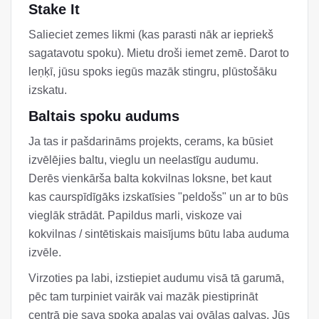
Stake It
Salieciet zemes likmi (kas parasti nāk ar iepriekš
sagatavotu spoku). Mietu droši iemet zemē. Darot to
leņķī, jūsu spoks iegūs mazāk stingru, plūstošāku
izskatu.
Baltais spoku audums
Ja tas ir pašdarināms projekts, cerams, ka būsiet
izvēlējies baltu, vieglu un neelastīgu audumu.
Derēs vienkārša balta kokvilnas loksne, bet kaut
kas caurspīdīgāks izskatīsies "peldošs" un ar to būs
vieglāk strādāt. Papildus marli, viskoze vai
kokvilnas / sintētiskais maisījums būtu laba auduma
izvēle.
Virzoties pa labi, izstiepiet audumu visā tā garumā,
pēc tam turpiniet vairāk vai mazāk piestiprināt
centrā pie sava spoka apaļas vai ovālas galvas. Jūs