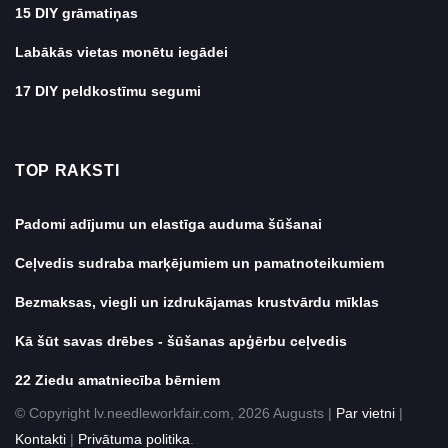
15 DIY grāmatiņas
Labākās vietas monētu iegādei
17 DIY peldkostīmu segumi
TOP RAKSTI
Padomi adījumu un elastīga auduma šūšanai
Ceļvedis sudraba marķējumiem un pamatnoteikumiem
Bezmaksas, viegli un izdrukājamas krustvārdu mīklas
Kā šūt savas drēbes - šūšanas apģērbu ceļvedis
22 Ziedu amatniecība bērniem
© Copyright lv.needleworkfair.com, 2026 Augusts |
Par vietni
|
Kontakti
|
Privātuma politika
.