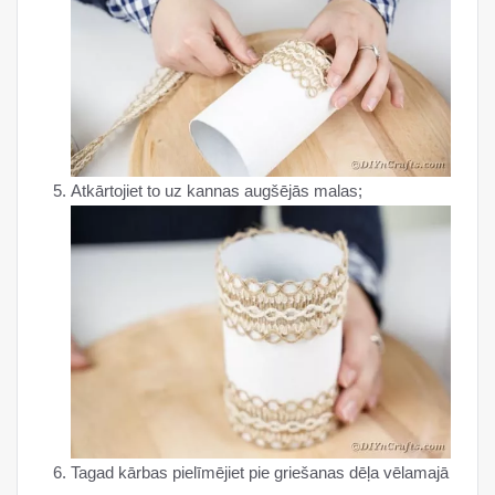
Atkārtojiet to uz kannas augšējās malas;
Tagad kārbas pielīmējiet pie griešanas dēļa vēlamajā