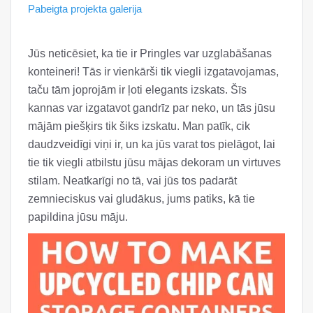
Pabeigta projekta galerija
Jūs neticēsiet, ka tie ir Pringles var uzglabāšanas
konteineri! Tās ir vienkārši tik viegli izgatavojamas,
taču tām joprojām ir ļoti elegants izskats. Šīs
kannas var izgatavot gandrīz par neko, un tās jūsu
mājām piešķirs tik šiks izskatu. Man patīk, cik
daudzveidīgi viņi ir, un ka jūs varat tos pielāgot, lai
tie tik viegli atbilstu jūsu mājas dekoram un virtuves
stilam. Neatkarīgi no tā, vai jūs tos padarāt
zemnieciskus vai gludākus, jums patiks, kā tie
papildina jūsu māju.