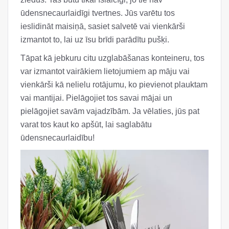
ūdensnecaurlaidīgi tvertnes. Jūs varētu tos
ieslidināt maisiņā, sasiet salvetē vai vienkārši
izmantot to, lai uz īsu brīdi parādītu pušķi.
Tāpat kā jebkuru citu uzglabāšanas konteineru, tos
var izmantot vairākiem lietojumiem ap māju vai
vienkārši kā nelielu rotājumu, ko pievienot plauktam
vai mantijai. Pielāgojiet tos savai mājai un
pielāgojiet savām vajadzībām. Ja vēlaties, jūs pat
varat tos kaut ko apšūt, lai saglabātu
ūdensnecaurlaidību!