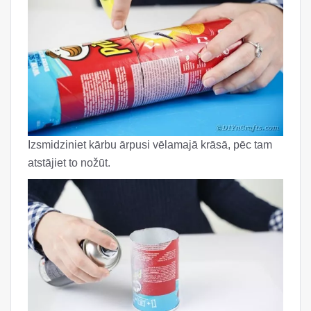
Izsmidziniet kārbu ārpusi vēlamajā krāsā, pēc tam
atstājiet to nožūt.