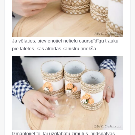
Ja vēlaties, pievienojiet nelielu caurspīdīgu trauku
pie tāfeles, kas atrodas kanistru priekšā.
Izmantojiet to, lai uzglabātu zīmuļus, pildspalvas,