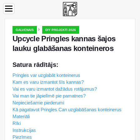
›
GALVENAIS
DIY PROJEKTI 2026
Upcycle Pringles kannas šajos
lauku glabāšanas konteineros
Satura rādītājs:
Pringles var uzglabāt konteinerus
Kam es varu izmantot šīs kannas?
Vai es varu izmantot dažādus rotājumus?
Vai man tie jāpielīmē pie pamatnes?
Nepieciešamie piederumi
Kā pagatavot Pringles Can uzglabāšanas konteinerus
Materiāli
Rīki
Instrukcijas
Piezīmes