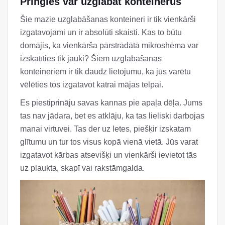
Pringles var uzglabāt konteinerus
Šie mazie uzglabāšanas konteineri ir tik vienkārši
izgatavojami un ir absolūti skaisti. Kas to būtu
domājis, ka vienkārša pārstrādātā mikroshēma var
izskatīties tik jauki? Šiem uzglabāšanas
konteineriem ir tik daudz lietojumu, ka jūs varētu
vēlēties tos izgatavot katrai mājas telpai.
Es piestiprināju savas kannas pie apaļa dēļa. Jums
tas nav jādara, bet es atklāju, ka tas lieliski darbojas
manai virtuvei. Tas der uz letes, piešķir izskatam
glītumu un tur tos visus kopā vienā vietā. Jūs varat
izgatavot kārbas atsevišķi un vienkārši ievietot tās
uz plaukta, skapī vai rakstāmgalda.