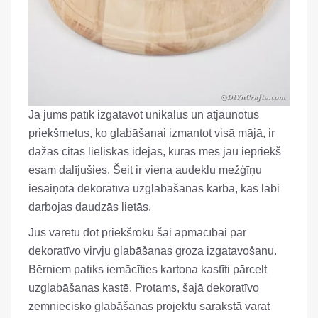
Ja jums patīk izgatavot unikālus un atjaunotus
priekšmetus, ko glabāšanai izmantot visā mājā, ir
dažas citas lieliskas idejas, kuras mēs jau iepriekš
esam dalījušies. Šeit ir viena audeklu mežģīņu
iesaiņota dekoratīvā uzglabāšanas kārba, kas labi
darbojas daudzās lietās.
Jūs varētu dot priekšroku šai apmācībai par
dekoratīvo virvju glabāšanas groza izgatavošanu.
Bērniem patiks iemācīties kartona kastīti pārcelt
uzglabāšanas kastē. Protams, šajā dekoratīvo
zemniecisko glabāšanas projektu sarakstā varat