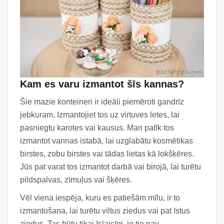
Kam es varu izmantot šīs kannas?
Šie mazie konteineri ir ideāli piemēroti gandrīz
jebkuram. Izmantojiet tos uz virtuves letes, lai
pasniegtu karotes vai kausus. Man patīk tos
izmantot vannas istabā, lai uzglabātu kosmētikas
birstes, zobu birstes vai tādas lietas kā lokšķēres.
Jūs pat varat tos izmantot darbā vai birojā, lai turētu
pildspalvas, zīmuļus vai šķēres.
Vēl viena iespēja, kuru es patiešām mīlu, ir to
izmantošana, lai turētu viltus ziedus vai pat īstus
ziedus. Tas būtu tikai īslaicīgi, jo tie nav