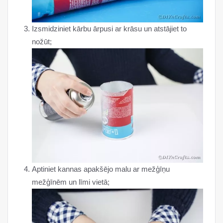
Izsmidziniet kārbu ārpusi ar krāsu un atstājiet to
nožūt;
Aptiniet kannas apakšējo malu ar mežģīņu
mežģīnēm un līmi vietā;