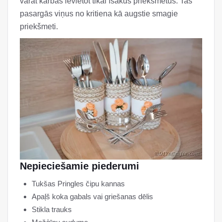
varat kārbās ievietot tikai īsākus priekšmetus. Tas
pasargās viņus no kritiena kā augstie smagie
priekšmeti.
Nepieciešamie piederumi
Tukšas Pringles čipu kannas
Apaļš koka gabals vai griešanas dēlis
Stikla trauks