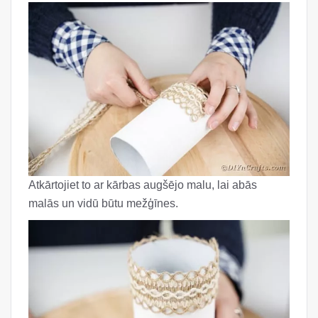
Atkārtojiet to ar kārbas augšējo malu, lai abās
malās un vidū būtu mežģīnes.