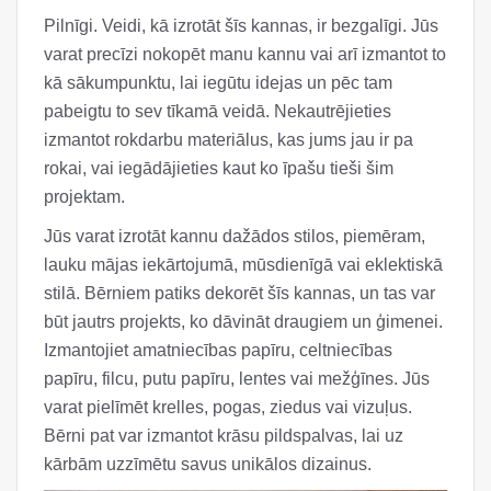
Pilnīgi. Veidi, kā izrotāt šīs kannas, ir bezgalīgi. Jūs
varat precīzi nokopēt manu kannu vai arī izmantot to
kā sākumpunktu, lai iegūtu idejas un pēc tam
pabeigtu to sev tīkamā veidā. Nekautrējieties
izmantot rokdarbu materiālus, kas jums jau ir pa
rokai, vai iegādājieties kaut ko īpašu tieši šim
projektam.
Jūs varat izrotāt kannu dažādos stilos, piemēram,
lauku mājas iekārtojumā, mūsdienīgā vai eklektiskā
stilā. Bērniem patiks dekorēt šīs kannas, un tas var
būt jautrs projekts, ko dāvināt draugiem un ģimenei.
Izmantojiet amatniecības papīru, celtniecības
papīru, filcu, putu papīru, lentes vai mežģīnes. Jūs
varat pielīmēt krelles, pogas, ziedus vai vizuļus.
Bērni pat var izmantot krāsu pildspalvas, lai uz
kārbām uzzīmētu savus unikālos dizainus.