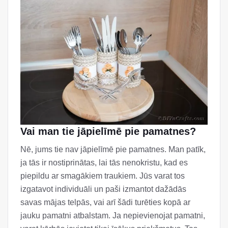
Vai man tie jāpielīmē pie pamatnes?
Nē, jums tie nav jāpielīmē pie pamatnes. Man patīk,
ja tās ir nostiprinātas, lai tās nenokristu, kad es
piepildu ar smagākiem traukiem. Jūs varat tos
izgatavot individuāli un paši izmantot dažādās
savas mājas telpās, vai arī šādi turēties kopā ar
jauku pamatni atbalstam. Ja nepievienojat pamatni,